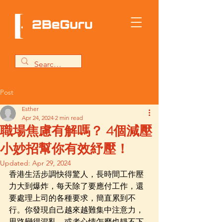
Post
Esther
Apr 24, 2024
2 min read
職場焦慮有解嗎？ 4個減壓
小妙招幫你有效紓壓！
Updated:
Apr 29, 2024
香港生活步調快得驚人，長時間工作壓
力大到爆炸，每天除了要應付工作，還
要處理上司的各種要求，簡直累到不
行。你發現自己越來越難集中注意力，
思路變得混亂，或者心情怎麼也靜不下